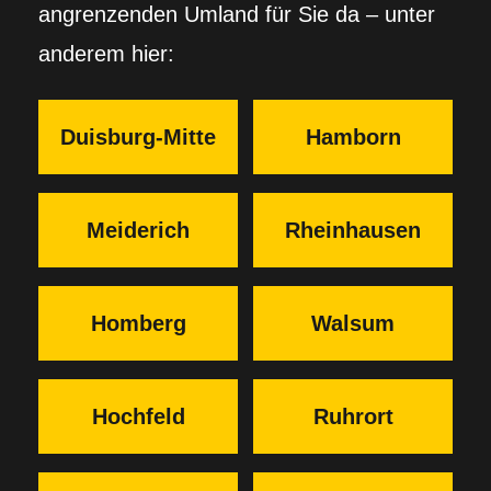
angrenzenden Umland für Sie da – unter
anderem hier:
Duisburg-Mitte
Hamborn
Meiderich
Rheinhausen
Homberg
Walsum
Hochfeld
Ruhrort