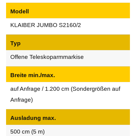
Technische Eckdaten KLAIBER JUMBO S2160/2
Modell
KLAIBER JUMBO S2160/2
Typ
Offene Teleskoparmmarkise
Breite min./max.
auf Anfrage / 1.200 cm (Sondergrößen auf
Anfrage)
Ausladung max.
500 cm (5 m)