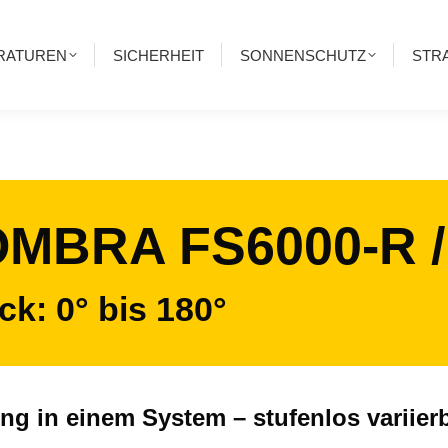
RATUREN
SICHERHEIT
SONNENSCHUTZ
STR
MBRA FS6000-R /
ck: 0° bis 180°
g in einem System – stufenlos variier