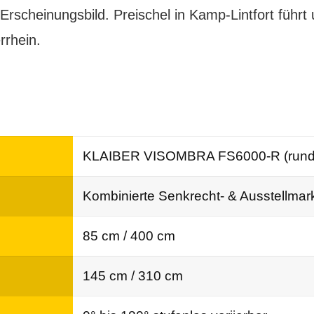
 Erscheinungsbild. Preischel in Kamp-Lintfort führ
rhein.
FS6000-R / -E
KLAIBER VISOMBRA FS6000-R (runder
Kombinierte Senkrecht- & Ausstellmark
85 cm / 400 cm
145 cm / 310 cm