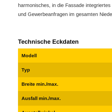
harmonisches, in die Fassade integriertes
und Gewerbeanfragen im gesamten Nieder
Technische Eckdaten
Technische Eckdaten KLAIBER VISOMBRA 
Modell
Typ
Breite min./max.
Ausfall min./max.