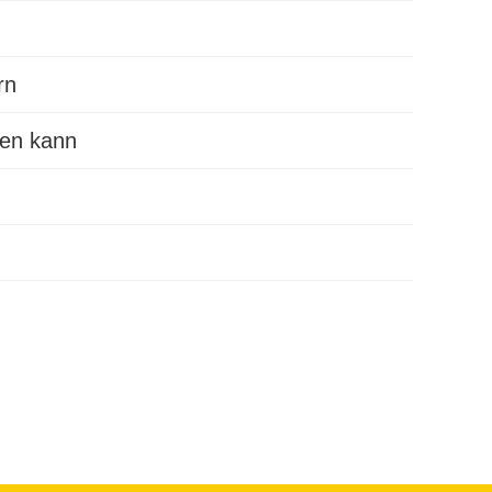
rn
den kann