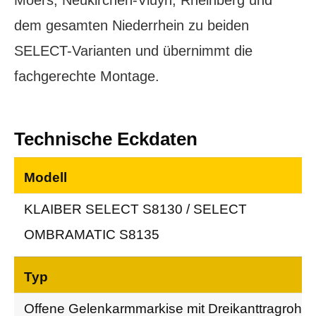
Moers, Neukirchen-Vluyn, Rheinberg und
dem gesamten Niederrhein zu beiden
SELECT-Varianten und übernimmt die
fachgerechte Montage.
Technische Eckdaten
Technische Eckdaten KLAIBER SELECT S8130
Modell
KLAIBER SELECT S8130 / SELECT
OMBRAMATIC S8135
Typ
Offene Gelenkarmmarkise mit Dreikanttragrohr